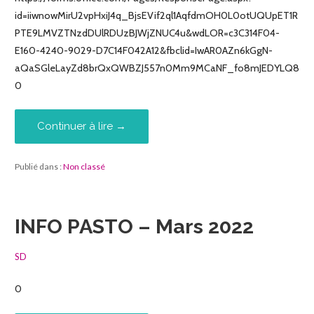
id=iiwnowMirU2vpHxiJ4q_BjsEVif2ql1AqfdmOH0L0otUQUpET1R
PTE9LMVZTNzdDUlRDUzBJWjZNUC4u&wdLOR=c3C314F04-
E160-4240-9029-D7C14F042A12&fbclid=IwAR0AZn6kGgN-
aQaSGleLayZd8brQxQWBZJ557n0Mm9MCaNF_fo8mJEDYLQ8
0
Continuer à lire →
Publié dans :
Non classé
INFO PASTO – Mars 2022
SD
0