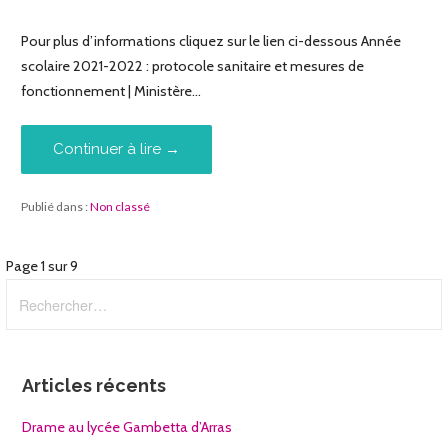
Pour plus d’informations cliquez sur le lien ci-dessous Année
scolaire 2021-2022 : protocole sanitaire et mesures de
fonctionnement | Ministère…
Continuer à lire →
Publié dans :
Non classé
Navigation
Page 1 sur 9
Rechercher :
dans
Article
Articles récents
Drame au lycée Gambetta d’Arras