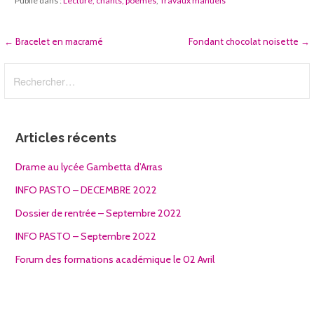
Publié dans :
Lecture, chants, poèmes
,
Travaux manuels
Navigation
← Bracelet en macramé
Fondant chocolat noisette →
de
Rechercher :
l’article
Articles récents
Drame au lycée Gambetta d’Arras
INFO PASTO – DECEMBRE 2022
Dossier de rentrée – Septembre 2022
INFO PASTO – Septembre 2022
Forum des formations académique le 02 Avril