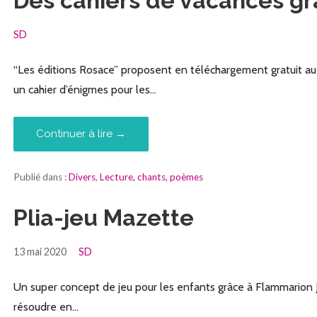
Des cahiers de vacances gr
SD
“Les éditions Rosace” proposent en téléchargement gratuit au 
un cahier d’énigmes pour les…
Continuer à lire →
Publié dans :
Divers
,
Lecture, chants, poèmes
Plia-jeu Mazette
13 mai 2020
SD
Un super concept de jeu pour les enfants grâce à Flammarion Jeu
résoudre en…