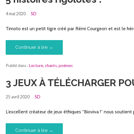
4 mai 2020
SD
Timoto est un petit tigre créé par Rémi Courgeon et est le héros
Continuer à lire →
Publié dans :
Lecture, chants, poèmes
3 JEUX À TÉLÉCHARGER PO
25 avril 2020
SD
L’excellent créateur de jeux éthiques “Bioviva !” nous soutien
Continuer à lire →