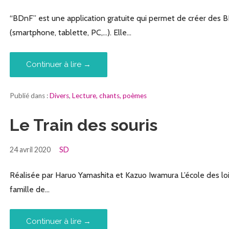
“BDnF” est une application gratuite qui permet de créer des BD
(smartphone, tablette, PC,…). Elle…
Continuer à lire →
Publié dans :
Divers
,
Lecture, chants, poèmes
Le Train des souris
24 avril 2020
SD
Réalisée par Haruo Yamashita et Kazuo Iwamura L’école des loisi
famille de…
Continuer à lire →