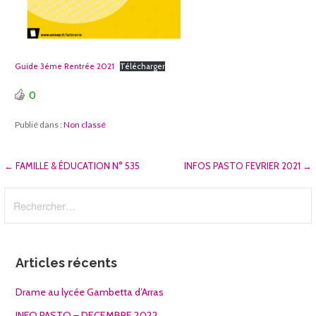
Guide 3éme Rentrée 2021
Télécharger
0
Publié dans :
Non classé
Navigation
← FAMILLE & ÉDUCATION N° 535
INFOS PASTO FEVRIER 2021 →
de
Rechercher :
l’article
Articles récents
Drame au lycée Gambetta d’Arras
INFO PASTO – DECEMBRE 2022