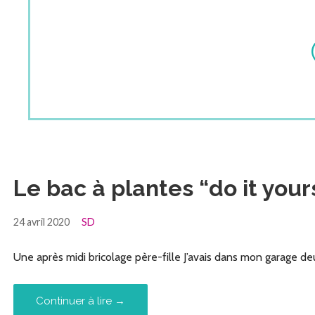
Le bac à plantes “do it your
24 avril 2020
SD
Une après midi bricolage père-fille J’avais dans mon garage d
Continuer à lire →