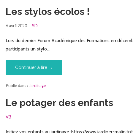
Les stylos écolos !
6 avril 2020
SD
Lors du dernier Forum Académique des Formations en décembre 
participants un stylo…
Continuer à lire →
Publié dans :
Jardinage
Le potager des enfants
VB
Initiez vos enfants au jardinage :https://www.jardiner-malin.f