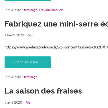
Publié dans :
Jardinage
,
Travaux manuels
Fabriquez une mini-serre é
14 avril 2020
SD
https://www.apelacatoulouse.fr/wp-content/uploads/2020/04/
Continuer à lire →
Publié dans :
Jardinage
La saison des fraises
9 avril 2020
VB