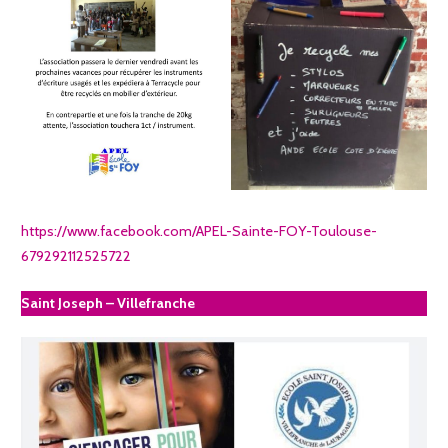
https://www.facebook.com/APEL-Sainte-FOY-Toulouse-
679292112525722
Saint Joseph – Villefranche