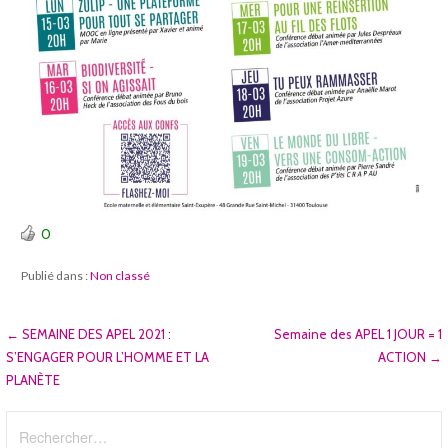
0
Publié dans :
Non classé
Navigation
← SEMAINE DES APEL 2021 :
Semaine des APEL 1 JOUR = 1
S’ENGAGER POUR L’HOMME ET LA
ACTION →
de
PLANÈTE
l’article
Rechercher :