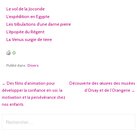
Le vol de la Joconde
L’expédition en Egypte
Les tribulations d’une dame pierre
L’épopée du Régent
La Venus surgie de terre
0
Publié dans :
Divers
Navigation
← Des films d’animation pour
Découverte des œuvres des musées
développer la confiance en soi, la
d’Orsay et de l’Orangerie →
de
motivation et la persévérance chez
nos enfants
l’article
Rechercher :