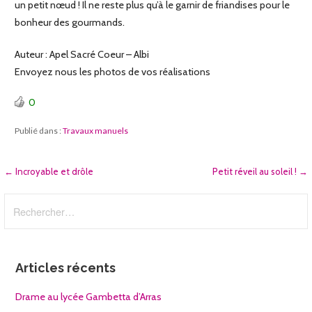
un petit nœud ! Il ne reste plus qu’à le garnir de friandises pour le
bonheur des gourmands.
Auteur : Apel Sacré Coeur – Albi
Envoyez nous les photos de vos réalisations
0
Publié dans :
Travaux manuels
Navigation
← Incroyable et drôle
Petit réveil au soleil ! →
de
Rechercher :
l’article
Articles récents
Drame au lycée Gambetta d’Arras