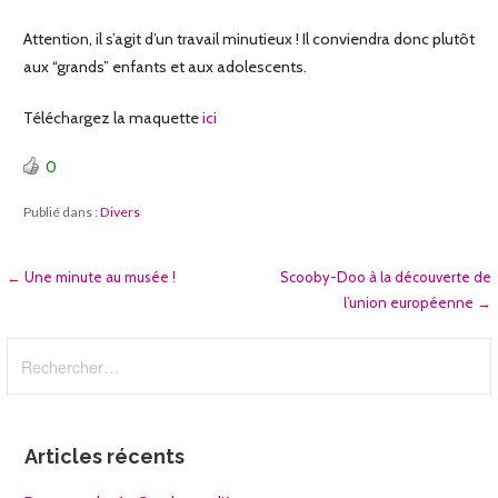
Attention, il s’agit d’un travail minutieux ! Il conviendra donc plutôt
aux “grands” enfants et aux adolescents.
Téléchargez la maquette
ici
0
Publié dans :
Divers
Navigation
← Une minute au musée !
Scooby-Doo à la découverte de
l’union européenne →
de
Rechercher :
l’article
Articles récents