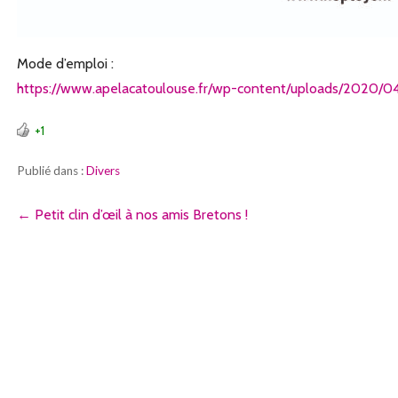
Mode d’emploi :
https://www.apelacatoulouse.fr/wp-content/uploads/2020/0
+1
Publié dans :
Divers
Navigation
← Petit clin d’œil à nos amis Bretons !
de
l’article