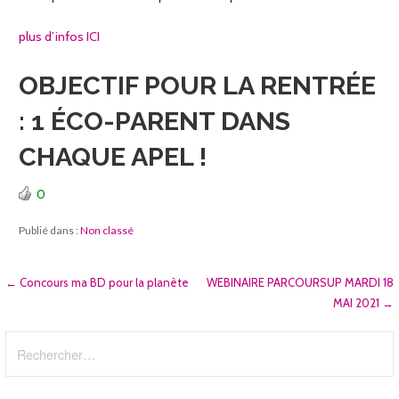
plus d’infos ICI
OBJECTIF POUR LA RENTRÉE
: 1 ÉCO-PARENT DANS
CHAQUE APEL !
0
Publié dans :
Non classé
Navigation
← Concours ma BD pour la planète
WEBINAIRE PARCOURSUP MARDI 18
MAI 2021 →
de
Rechercher :
l’article