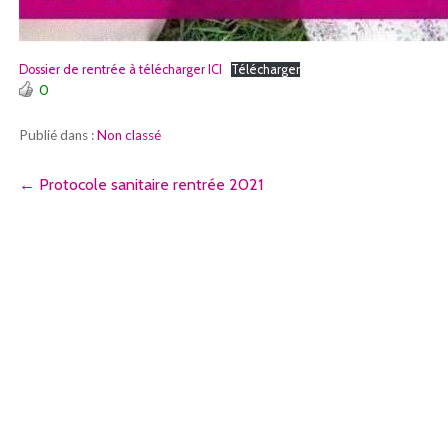
Dossier de rentrée à télécharger ICI
Télécharger
0
Publié dans :
Non classé
Navigation
← Protocole sanitaire rentrée 2021
de
l’article