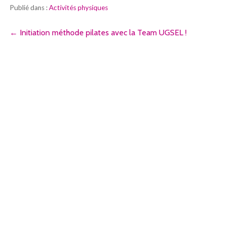
Publié dans :
Activités physiques
Navigation
← Initiation méthode pilates avec la Team UGSEL !
de
l’article