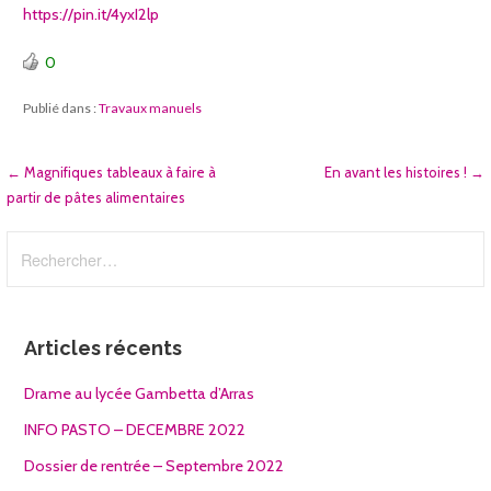
https://pin.it/4yxI2lp
0
Publié dans :
Travaux manuels
Navigation
← Magnifiques tableaux à faire à
En avant les histoires ! →
partir de pâtes alimentaires
de
Rechercher :
l’article
Articles récents
Drame au lycée Gambetta d’Arras
INFO PASTO – DECEMBRE 2022
Dossier de rentrée – Septembre 2022